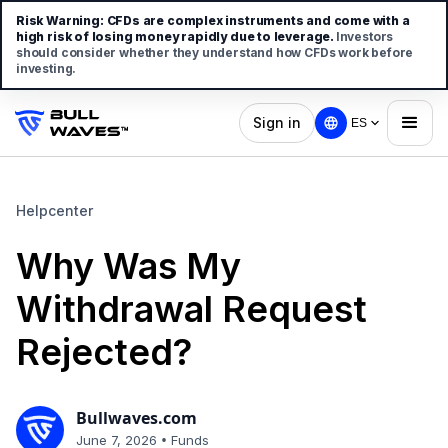
Risk Warning:
CFDs are complex instruments and come with a
high risk of losing money rapidly due to leverage.
Investors
should consider whether they understand how CFDs work before
investing.
Sign in
ES
Helpcenter
Why Was My
Withdrawal Request
Rejected?
Bullwaves.com
•
June 7, 2026
Funds