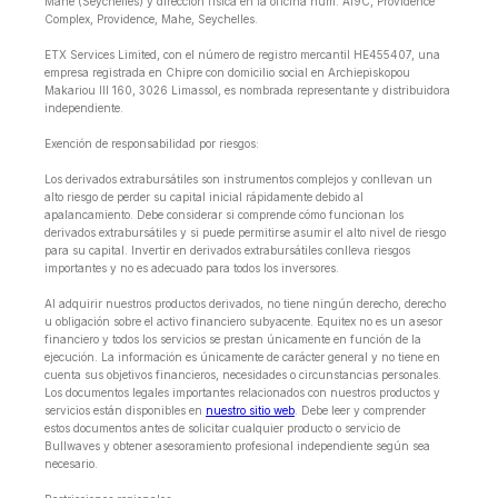
Mahe (Seychelles) y dirección física en la oficina núm. Al9C, Providence
Complex, Providence, Mahe, Seychelles.
ETX Services Limited, con el número de registro mercantil HE455407, una
empresa registrada en Chipre con domicilio social en Archiepiskopou
Makariou lll 160, 3026 Limassol, es nombrada representante y distribuidora
independiente.
Exención de responsabilidad por riesgos:
Los derivados extrabursátiles son instrumentos complejos y conllevan un
alto riesgo de perder su capital inicial rápidamente debido al
apalancamiento. Debe considerar si comprende cómo funcionan los
derivados extrabursátiles y si puede permitirse asumir el alto nivel de riesgo
para su capital. Invertir en derivados extrabursátiles conlleva riesgos
importantes y no es adecuado para todos los inversores.
Al adquirir nuestros productos derivados, no tiene ningún derecho, derecho
u obligación sobre el activo financiero subyacente. Equitex no es un asesor
financiero y todos los servicios se prestan únicamente en función de la
ejecución. La información es únicamente de carácter general y no tiene en
cuenta sus objetivos financieros, necesidades o circunstancias personales.
Los documentos legales importantes relacionados con nuestros productos y
servicios están disponibles en
nuestro sitio web
. Debe leer y comprender
estos documentos antes de solicitar cualquier producto o servicio de
Bullwaves y obtener asesoramiento profesional independiente según sea
necesario.