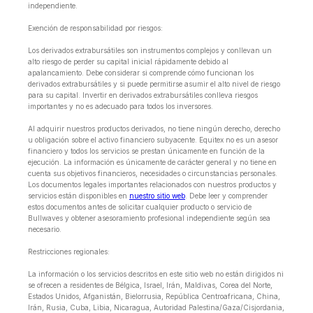
independiente.
Exención de responsabilidad por riesgos:
Los derivados extrabursátiles son instrumentos complejos y conllevan un
alto riesgo de perder su capital inicial rápidamente debido al
apalancamiento. Debe considerar si comprende cómo funcionan los
derivados extrabursátiles y si puede permitirse asumir el alto nivel de riesgo
para su capital. Invertir en derivados extrabursátiles conlleva riesgos
importantes y no es adecuado para todos los inversores.
Al adquirir nuestros productos derivados, no tiene ningún derecho, derecho
u obligación sobre el activo financiero subyacente. Equitex no es un asesor
financiero y todos los servicios se prestan únicamente en función de la
ejecución. La información es únicamente de carácter general y no tiene en
cuenta sus objetivos financieros, necesidades o circunstancias personales.
Los documentos legales importantes relacionados con nuestros productos y
servicios están disponibles en
nuestro sitio web
. Debe leer y comprender
estos documentos antes de solicitar cualquier producto o servicio de
Bullwaves y obtener asesoramiento profesional independiente según sea
necesario.
Restricciones regionales:
La información o los servicios descritos en este sitio web no están dirigidos ni
se ofrecen a residentes de Bélgica, Israel, Irán, Maldivas, Corea del Norte,
Estados Unidos, Afganistán, Bielorrusia, República Centroafricana, China,
Irán, Rusia, Cuba, Libia, Nicaragua, Autoridad Palestina/Gaza/Cisjordania,