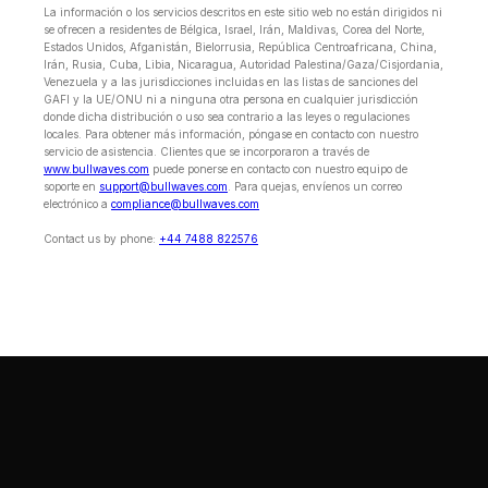
La información o los servicios descritos en este sitio web no están dirigidos ni
se ofrecen a residentes de Bélgica, Israel, Irán, Maldivas, Corea del Norte,
Estados Unidos, Afganistán, Bielorrusia, República Centroafricana, China,
Irán, Rusia, Cuba, Libia, Nicaragua, Autoridad Palestina/Gaza/Cisjordania,
Venezuela y a las jurisdicciones incluidas en las listas de sanciones del
GAFI y la UE/ONU ni a ninguna otra persona en cualquier jurisdicción
donde dicha distribución o uso sea contrario a las leyes o regulaciones
locales. Para obtener más información, póngase en contacto con nuestro
servicio de asistencia. Clientes que se incorporaron a través de
www.bullwaves.com
puede ponerse en contacto con nuestro equipo de
soporte en
support@bullwaves.com
. Para quejas, envíenos un correo
electrónico a
compliance@bullwaves.com
Contact us by phone:
+44 7488 822576