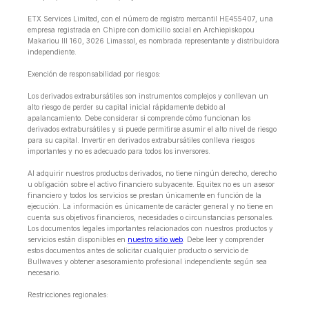
ETX Services Limited, con el número de registro mercantil HE455407, una
empresa registrada en Chipre con domicilio social en Archiepiskopou
Makariou lll 160, 3026 Limassol, es nombrada representante y distribuidora
independiente.
Exención de responsabilidad por riesgos:
Los derivados extrabursátiles son instrumentos complejos y conllevan un
alto riesgo de perder su capital inicial rápidamente debido al
apalancamiento. Debe considerar si comprende cómo funcionan los
derivados extrabursátiles y si puede permitirse asumir el alto nivel de riesgo
para su capital. Invertir en derivados extrabursátiles conlleva riesgos
importantes y no es adecuado para todos los inversores.
Al adquirir nuestros productos derivados, no tiene ningún derecho, derecho
u obligación sobre el activo financiero subyacente. Equitex no es un asesor
financiero y todos los servicios se prestan únicamente en función de la
ejecución. La información es únicamente de carácter general y no tiene en
cuenta sus objetivos financieros, necesidades o circunstancias personales.
Los documentos legales importantes relacionados con nuestros productos y
servicios están disponibles en
nuestro sitio web
. Debe leer y comprender
estos documentos antes de solicitar cualquier producto o servicio de
Bullwaves y obtener asesoramiento profesional independiente según sea
necesario.
Restricciones regionales: