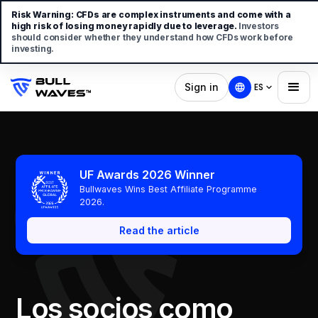
Risk Warning:
CFDs are complex instruments and come with a
high risk of losing money rapidly due to leverage.
Investors
should consider whether they understand how CFDs work before
investing.
Sign in
ES
UF Awards 2026 Winner
Bullwaves Wins Best Affiliate Programme
2026.
Read the article
Los socios como