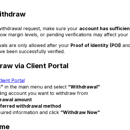
ithdraw
 withdrawal request, make sure your
account has sufficien
low margin levels, or pending verifications may affect your a
wals are only allowed after your
Proof of Identity (POI)
an
 been successfully verified.
aw via Client Portal
lient Portal
s”
in the main menu and select
“Withdrawal”
ding account you want to withdraw from
drawal amount
ferred withdrawal method
uired information and click
“Withdraw Now”
ime