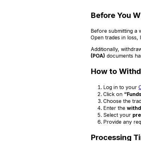
Before You W
Before submitting a
Open trades in loss, 
Additionally, withdra
(POA)
documents have
How to Withdr
Log in to your
C
Click on
“Fund
Choose the tra
Enter the
with
Select your
pre
Provide any req
Processing T