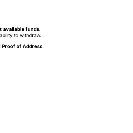
t available funds
.
bility to withdraw.
d
Proof of Address