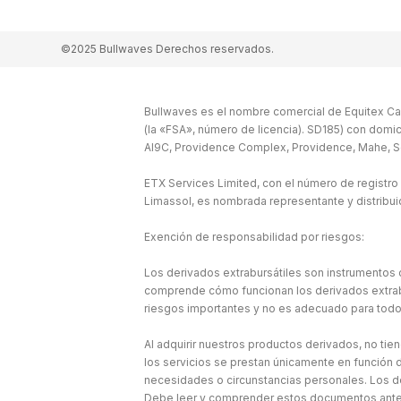
©2025 Bullwaves Derechos reservados.
Bullwaves es el nombre comercial de Equitex Cap
(la «FSA», número de licencia). SD185) con domic
Al9C, Providence Complex, Providence, Mahe, S
ETX Services Limited, con el número de registro
Limassol, es nombrada representante y distribu
Exención de responsabilidad por riesgos:
Los derivados extrabursátiles son instrumentos c
comprende cómo funcionan los derivados extraburs
riesgos importantes y no es adecuado para todo
Al adquirir nuestros productos derivados, no tie
los servicios se prestan únicamente en función d
necesidades o circunstancias personales. Los d
Debe leer y comprender estos documentos antes 