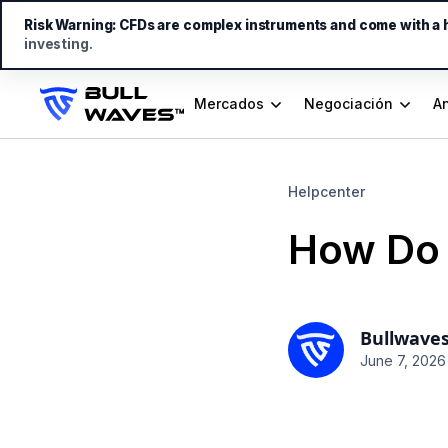
Risk Warning:
CFDs are complex instruments and come with a hi
investing.
Mercados
Negociación
An
Helpcenter
How Do 
Bullwave
June 7, 2026