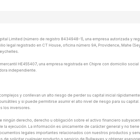
ital Limited (número de registro 8434948-1), una empresa autorizada y regu
ilio legal registrado en CT House, oficina número 9A, Providence, Mahe (Seych
eychelles.
 mercantil HE455407, una empresa registrada en Chipre con domicilio social 
idora independiente.
omplejos y conllevan un alto riesgo de perder su capital inicial rápidament
átiles y si puede permitirse asumir el alto nivel de riesgo para su capital. 
s los inversores.
ne ningún derecho, derecho u obligación sobre el activo financiero subyacen
e la ejecución. La información es únicamente de carácter general y no tiene
ocumentos legales importantes relacionados con nuestros productos y serv
de solicitar cualquier producto o servicio de Bullwaves y obtener asesor