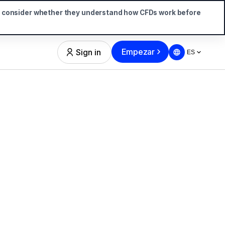
d consider whether they understand how CFDs work before
Empezar
Sign in
ES