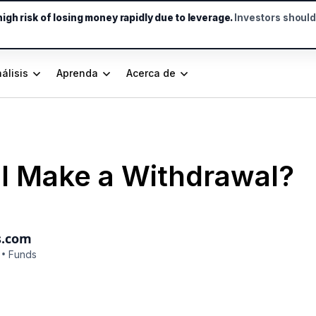
gh risk of losing money rapidly due to leverage.
Investors shoul
álisis
Aprenda
Acerca de
I Make a Withdrawal?
s.com
•
Funds