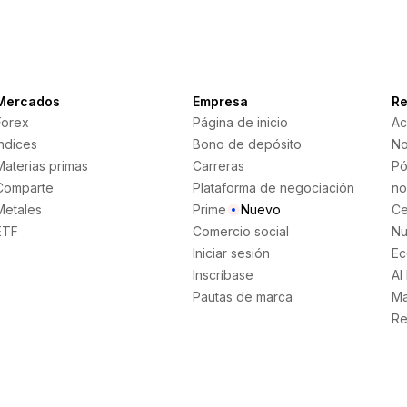
Mercados
Empresa
Re
Forex
Página de inicio
Ac
Índices
Bono de depósito
No
Materias primas
Carreras
Pó
Comparte
Plataforma de negociación
no
Metales
Prime
Nuevo
Ce
ETF
Comercio social
Nu
Iniciar sesión
Ec
Inscríbase
AI
Pautas de marca
Ma
Re