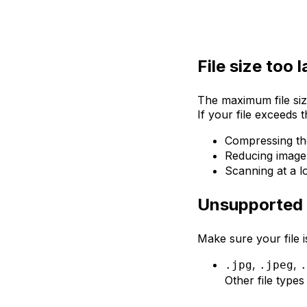
File size too 
The maximum file siz
If your file exceeds thi
Compressing the
Reducing image 
Scanning at a 
Unsupported f
Make sure your file i
,
,
.jpg
.jpeg
.
Other file types