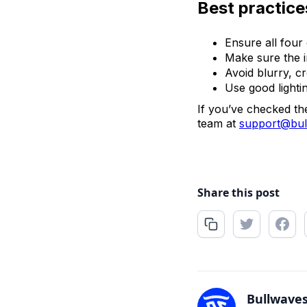
Best practic
Ensure all four
Make sure the i
Avoid blurry, 
Use good lighti
If you’ve checked the
team at
support@bul
Share this post
Bullwave