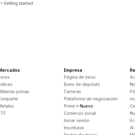
•
Getting started
Mercados
Empresa
Re
Forex
Página de inicio
Ac
Índices
Bono de depósito
No
Materias primas
Carreras
Pó
Comparte
Plataforma de negociación
no
Metales
Prime
Nuevo
Ce
ETF
Comercio social
Nu
Iniciar sesión
Ec
Inscríbase
AI
Pautas de marca
Ma