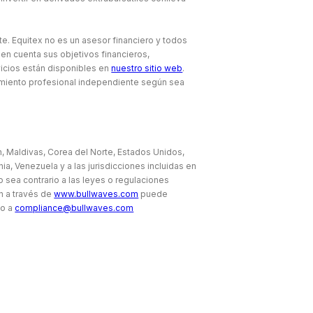
te. Equitex no es un asesor financiero y todos
 en cuenta sus objetivos financieros,
icios están disponibles en
nuestro sitio web
.
amiento profesional independiente según sea
án, Maldivas, Corea del Norte, Estados Unidos,
nia, Venezuela y a las jurisdicciones incluidas en
o sea contrario a las leyes o regulaciones
n a través de
www.bullwaves.com
puede
co a
compliance@bullwaves.com