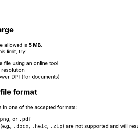
large
e allowed is
5 MB
.
s limit, try:
 file using an online tool
resolution
lower DPI (for documents)
ile format
s in one of the accepted formats:
, or
png
.pdf
 (e.g.,
,
,
) are not supported and will resu
.docx
.heic
.zip