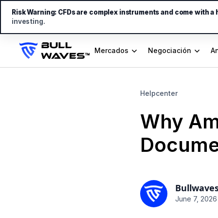
Risk Warning:
CFDs are complex instruments and come with a hi
investing.
Mercados
Negociación
An
Helpcenter
Why Am 
Document
Bullwave
June 7, 2026