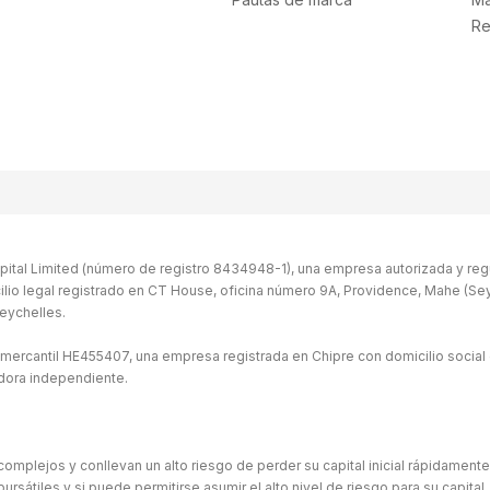
Re
ital Limited (número de registro 8434948-1), una empresa autorizada y regu
ilio legal registrado en CT House, oficina número 9A, Providence, Mahe (Seych
eychelles.
 mercantil HE455407, una empresa registrada en Chipre con domicilio social 
idora independiente.
omplejos y conllevan un alto riesgo de perder su capital inicial rápidament
átiles y si puede permitirse asumir el alto nivel de riesgo para su capital. 