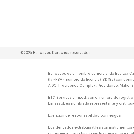
©2025 Bullwaves Derechos reservados.
Bullwaves es el nombre comercial de Equitex Cap
(la «FSA», número de licencia). SD185) con domic
Al9C, Providence Complex, Providence, Mahe, S
ETX Services Limited, con el número de registro
Limassol, es nombrada representante y distribu
Exención de responsabilidad por riesgos:
Los derivados extrabursátiles son instrumentos c
comprende cómo funcionan los derivados extraburs