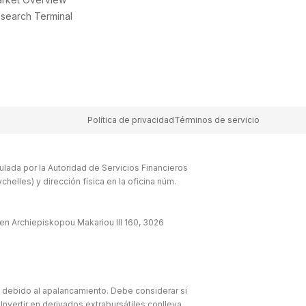
search Terminal
Política de privacidad
Términos de servicio
lada por la Autoridad de Servicios Financieros
elles) y dirección física en la oficina núm.
en Archiepiskopou Makariou lll 160, 3026
e debido al apalancamiento. Debe considerar si
Invertir en derivados extrabursátiles conlleva