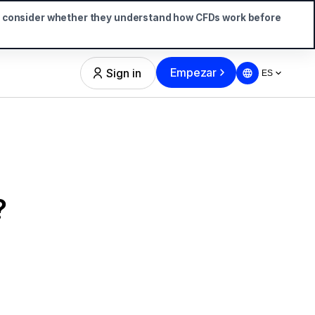
d consider whether they understand how CFDs work before
Empezar
Sign in
ES
?