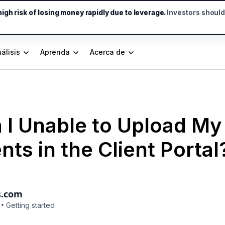
gh risk of losing money rapidly due to leverage.
Investors shoul
álisis
Aprenda
Acerca de
I Unable to Upload My
s in the Client Portal
s.com
•
Getting started