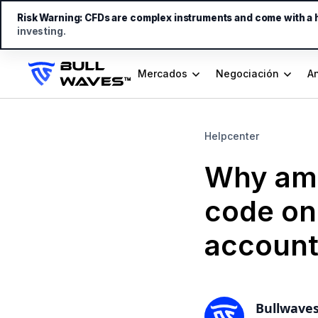
Risk Warning:
CFDs are complex instruments and come with a hi
investing.
Mercados
Negociación
An
Helpcenter
Why am I
code on
account 
Bullwave