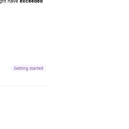
ight have
exceeded
Getting started