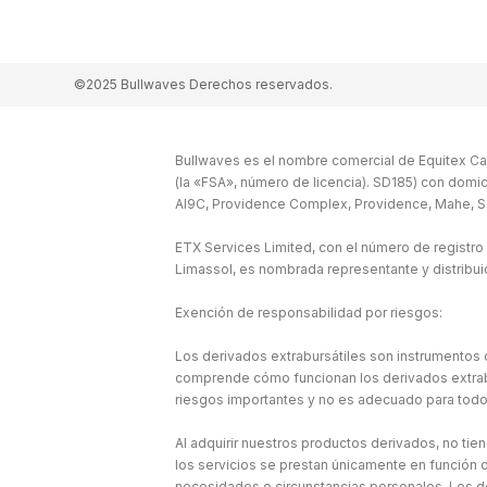
©2025 Bullwaves Derechos reservados.
Bullwaves es el nombre comercial de Equitex Cap
(la «FSA», número de licencia). SD185) con domic
Al9C, Providence Complex, Providence, Mahe, S
ETX Services Limited, con el número de registro
Limassol, es nombrada representante y distribu
Exención de responsabilidad por riesgos:
Los derivados extrabursátiles son instrumentos c
comprende cómo funcionan los derivados extraburs
riesgos importantes y no es adecuado para todo
Al adquirir nuestros productos derivados, no tie
los servicios se prestan únicamente en función d
necesidades o circunstancias personales. Los d