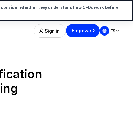
d consider whether they understand how CFDs work before
Empezar
Sign in
ES
fication
ing