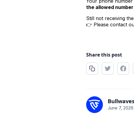
Your phone number m
the allowed number 
Still not receiving th
👉 Please contact ou
Share this post
Bullwave
June 7, 2026