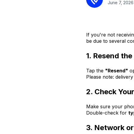
June 7, 2026
If you're not receivi
be due to several co
1. Resend th
Tap the
"Resend"
op
Please note: deliver
2. Check You
Make sure your phone
Double-check for
ty
3. Network or