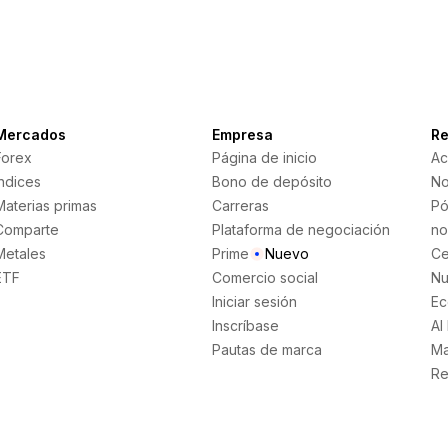
Mercados
Empresa
Re
Forex
Página de inicio
Ac
Índices
Bono de depósito
No
Materias primas
Carreras
Pó
Comparte
Plataforma de negociación
no
Metales
Prime
Nuevo
Ce
ETF
Comercio social
Nu
Iniciar sesión
Ec
Inscríbase
AI
Pautas de marca
Ma
Re