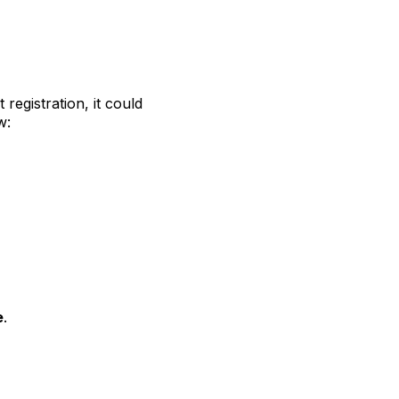
registration, it could
w:
e
.