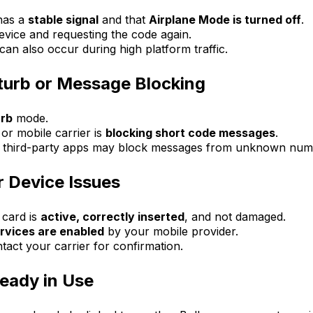
has a
stable signal
and that
Airplane Mode is turned off
.
evice and requesting the code again.
an also occur during high platform traffic.
turb or Message Blocking
urb
mode.
or mobile carrier is
blocking short code messages
.
r third-party apps may block messages from unknown num
r Device Issues
card is
active, correctly inserted
, and not damaged.
rvices are enabled
by your mobile provider.
tact your carrier for confirmation.
eady in Use