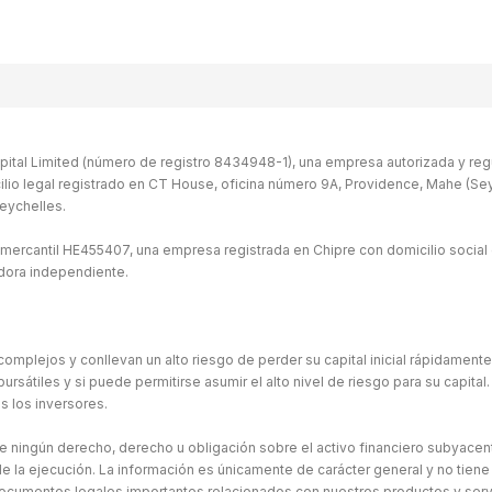
ital Limited (número de registro 8434948-1), una empresa autorizada y regu
ilio legal registrado en CT House, oficina número 9A, Providence, Mahe (Seych
eychelles.
 mercantil HE455407, una empresa registrada en Chipre con domicilio social 
idora independiente.
omplejos y conllevan un alto riesgo de perder su capital inicial rápidament
átiles y si puede permitirse asumir el alto nivel de riesgo para su capital. 
s los inversores.
ne ningún derecho, derecho u obligación sobre el activo financiero subyacen
e la ejecución. La información es únicamente de carácter general y no tiene
ocumentos legales importantes relacionados con nuestros productos y serv