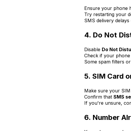
Ensure your phone 
Try restarting your d
SMS delivery delays c
4. Do Not Dis
Disable
Do Not Dist
Check if your phone 
Some spam filters o
5. SIM Card o
Make sure your SIM 
Confirm that
SMS se
If you're unsure, con
6. Number Alr