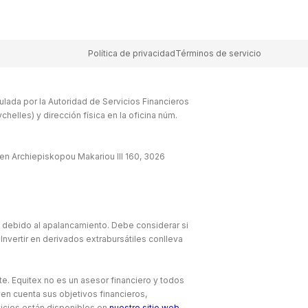
Política de privacidad
Términos de servicio
lada por la Autoridad de Servicios Financieros
elles) y dirección física en la oficina núm.
en Archiepiskopou Makariou lll 160, 3026
e debido al apalancamiento. Debe considerar si
Invertir en derivados extrabursátiles conlleva
te. Equitex no es un asesor financiero y todos
 en cuenta sus objetivos financieros,
icios están disponibles en
nuestro sitio web
.