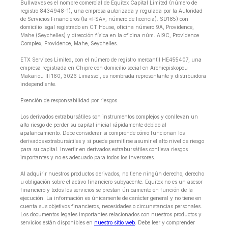
Bullwaves es el nombre comercial de Equitex Capital Limited (número de
registro 8434948-1), una empresa autorizada y regulada por la Autoridad
de Servicios Financieros (la «FSA», número de licencia). SD185) con
domicilio legal registrado en CT House, oficina número 9A, Providence,
Mahe (Seychelles) y dirección física en la oficina núm. Al9C, Providence
Complex, Providence, Mahe, Seychelles.
ETX Services Limited, con el número de registro mercantil HE455407, una
empresa registrada en Chipre con domicilio social en Archiepiskopou
Makariou lll 160, 3026 Limassol, es nombrada representante y distribuidora
independiente.
Exención de responsabilidad por riesgos:
Los derivados extrabursátiles son instrumentos complejos y conllevan un
alto riesgo de perder su capital inicial rápidamente debido al
apalancamiento. Debe considerar si comprende cómo funcionan los
derivados extrabursátiles y si puede permitirse asumir el alto nivel de riesgo
para su capital. Invertir en derivados extrabursátiles conlleva riesgos
importantes y no es adecuado para todos los inversores.
Al adquirir nuestros productos derivados, no tiene ningún derecho, derecho
u obligación sobre el activo financiero subyacente. Equitex no es un asesor
financiero y todos los servicios se prestan únicamente en función de la
ejecución. La información es únicamente de carácter general y no tiene en
cuenta sus objetivos financieros, necesidades o circunstancias personales.
Los documentos legales importantes relacionados con nuestros productos y
servicios están disponibles en
nuestro sitio web
. Debe leer y comprender