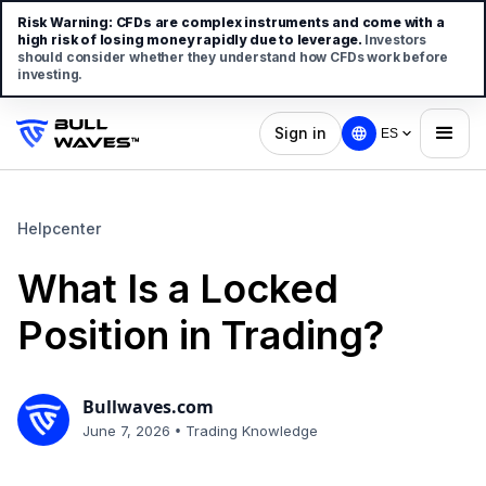
Risk Warning:
CFDs are complex instruments and come with a
high risk of losing money rapidly due to leverage.
Investors
should consider whether they understand how CFDs work before
investing.
Sign in
ES
Helpcenter
What Is a Locked
Position in Trading?
Bullwaves.com
•
June 7, 2026
Trading Knowledge