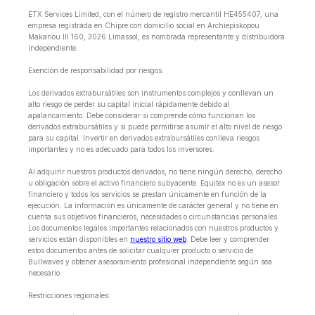
ETX Services Limited, con el número de registro mercantil HE455407, una
empresa registrada en Chipre con domicilio social en Archiepiskopou
Makariou lll 160, 3026 Limassol, es nombrada representante y distribuidora
independiente.
Exención de responsabilidad por riesgos:
Los derivados extrabursátiles son instrumentos complejos y conllevan un
alto riesgo de perder su capital inicial rápidamente debido al
apalancamiento. Debe considerar si comprende cómo funcionan los
derivados extrabursátiles y si puede permitirse asumir el alto nivel de riesgo
para su capital. Invertir en derivados extrabursátiles conlleva riesgos
importantes y no es adecuado para todos los inversores.
Al adquirir nuestros productos derivados, no tiene ningún derecho, derecho
u obligación sobre el activo financiero subyacente. Equitex no es un asesor
financiero y todos los servicios se prestan únicamente en función de la
ejecución. La información es únicamente de carácter general y no tiene en
cuenta sus objetivos financieros, necesidades o circunstancias personales.
Los documentos legales importantes relacionados con nuestros productos y
servicios están disponibles en
nuestro sitio web
. Debe leer y comprender
estos documentos antes de solicitar cualquier producto o servicio de
Bullwaves y obtener asesoramiento profesional independiente según sea
necesario.
Restricciones regionales: