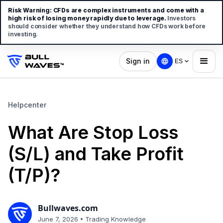
Risk Warning:
CFDs are complex instruments and come with a
high risk of losing money rapidly due to leverage.
Investors
should consider whether they understand how CFDs work before
investing.
Sign in
ES
Helpcenter
What Are Stop Loss
(S/L) and Take Profit
(T/P)?
Bullwaves.com
•
June 7, 2026
Trading Knowledge