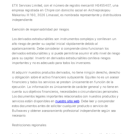
ETX Services Limited, con el número de registro mercantil HE455407, una
empresa registrada en Chipre con domicilio social en Archiepiskopou
Makariou lll 160, 3026 Limassol, es nombrada representante y distribuidora
independiente.
Exención de responsabilidad por riesgos:
Los derivados extrabursátiles son instrumentos complejos y conllevan un
alto riesgo de perder su capital inicial rápidamente debido al
apalancamiento. Debe considerar si comprende cómo funcionan los
derivados extrabursátiles y si puede permitirse asumir el alto nivel de riesgo
para su capital. Invertir en derivados extrabursátiles conlleva riesgos
importantes y no es adecuado para todos los inversores.
Al adquirir nuestros productos derivados, no tiene ningún derecho, derecho
u obligación sobre el activo financiero subyacente. Equitex no es un asesor
financiero y todos los servicios se prestan únicamente en función de la
ejecución. La información es únicamente de carácter general y no tiene en
cuenta sus objetivos financieros, necesidades o circunstancias personales.
Los documentos legales importantes relacionados con nuestros productos y
servicios están disponibles en
nuestro sitio web
. Debe leer y comprender
estos documentos antes de solicitar cualquier producto o servicio de
Bullwaves y obtener asesoramiento profesional independiente según sea
necesario.
Restricciones regionales: