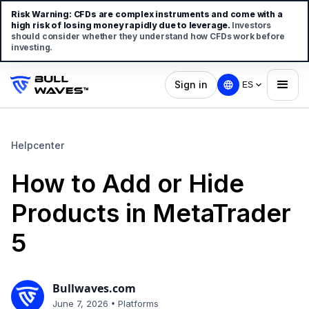
Risk Warning:
CFDs are complex instruments and come with a
high risk of losing money rapidly due to leverage.
Investors
should consider whether they understand how CFDs work before
investing.
Sign in
ES
Helpcenter
How to Add or Hide
Products in MetaTrader
5
Bullwaves.com
•
June 7, 2026
Platforms