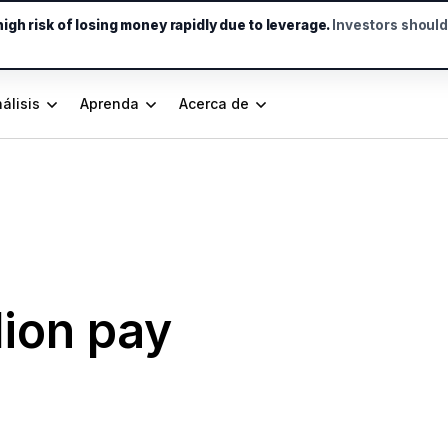
gh risk of losing money rapidly due to leverage.
Investors shoul
álisis
Aprenda
Acerca de
llion pay