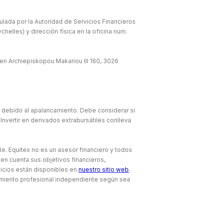
lada por la Autoridad de Servicios Financieros
elles) y dirección física en la oficina núm.
en Archiepiskopou Makariou lll 160, 3026
e debido al apalancamiento. Debe considerar si
Invertir en derivados extrabursátiles conlleva
te. Equitex no es un asesor financiero y todos
 en cuenta sus objetivos financieros,
icios están disponibles en
nuestro sitio web
.
amiento profesional independiente según sea