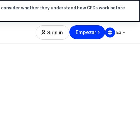
d consider whether they understand how CFDs work before
Empezar
Sign in
ES