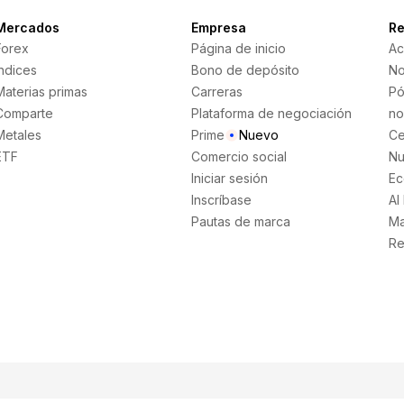
Mercados
Empresa
Re
Forex
Página de inicio
Ac
Índices
Bono de depósito
No
Materias primas
Carreras
Pó
Comparte
Plataforma de negociación
no
Metales
Prime
Nuevo
Ce
ETF
Comercio social
Nu
Iniciar sesión
Ec
Inscríbase
AI
Pautas de marca
Ma
Re