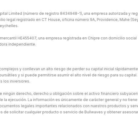
ital Limited (número de registro 8434948-1), una empresa autorizada y regu
ilio legal registrado en CT House, oficina número 9A, Providence, Mahe (Seych
eychelles.
 mercantil HE455407, una empresa registrada en Chipre con domicilio social 
idora independiente.
omplejos y conllevan un alto riesgo de perder su capital inicial rápidament
átiles y si puede permitirse asumir el alto nivel de riesgo para su capital. 
s los inversores.
ne ningún derecho, derecho u obligación sobre el activo financiero subyacen
e la ejecución. La información es únicamente de carácter general y no tiene
ocumentos legales importantes relacionados con nuestros productos y serv
de solicitar cualquier producto o servicio de Bullwaves y obtener asesor