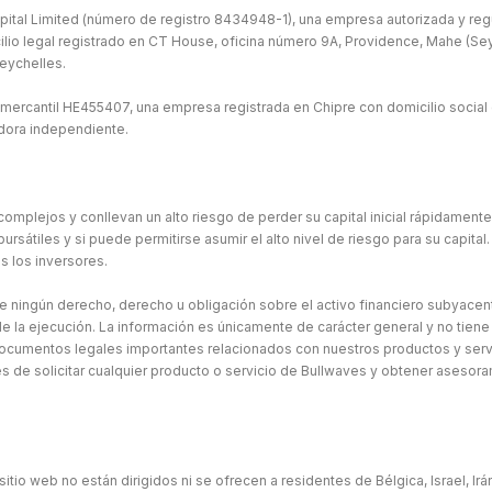
ital Limited (número de registro 8434948-1), una empresa autorizada y regu
ilio legal registrado en CT House, oficina número 9A, Providence, Mahe (Seych
eychelles.
 mercantil HE455407, una empresa registrada en Chipre con domicilio social 
idora independiente.
omplejos y conllevan un alto riesgo de perder su capital inicial rápidament
átiles y si puede permitirse asumir el alto nivel de riesgo para su capital. 
s los inversores.
ne ningún derecho, derecho u obligación sobre el activo financiero subyacen
e la ejecución. La información es únicamente de carácter general y no tiene
ocumentos legales importantes relacionados con nuestros productos y serv
de solicitar cualquier producto o servicio de Bullwaves y obtener asesor
sitio web no están dirigidos ni se ofrecen a residentes de Bélgica, Israel, Ir