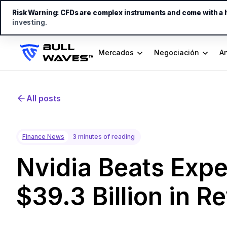
Risk Warning:
CFDs are complex instruments and come with a hi
investing.
Mercados
Negociación
An
All posts
Finance News
3 minutes of reading
Nvidia Beats Expe
$39.3 Billion in R