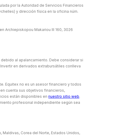
lada por la Autoridad de Servicios Financieros
elles) y dirección física en la oficina núm.
en Archiepiskopou Makariou lll 160, 3026
e debido al apalancamiento. Debe considerar si
Invertir en derivados extrabursátiles conlleva
te. Equitex no es un asesor financiero y todos
 en cuenta sus objetivos financieros,
icios están disponibles en
nuestro sitio web
.
amiento profesional independiente según sea
án, Maldivas, Corea del Norte, Estados Unidos,