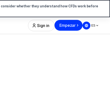
d consider whether they understand how CFDs work before
Empezar
Sign in
ES