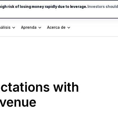
gh risk of losing money rapidly due to leverage.
Investors shoul
álisis
Aprenda
Acerca de
ctations with
evenue