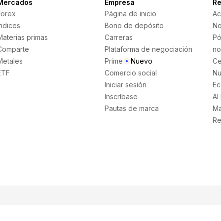
Mercados
Empresa
Re
Forex
Página de inicio
Ac
Índices
Bono de depósito
No
Materias primas
Carreras
Pó
Comparte
Plataforma de negociación
no
Metales
Prime
Nuevo
Ce
ETF
Comercio social
Nu
Iniciar sesión
Ec
Inscríbase
AI
Pautas de marca
Ma
Re