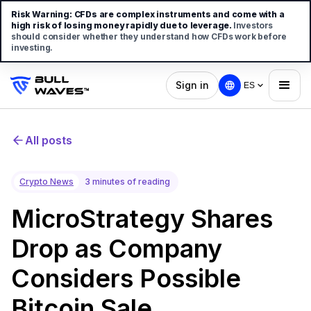
Risk Warning:
CFDs are complex instruments and come with a
high risk of losing money rapidly due to leverage.
Investors
should consider whether they understand how CFDs work before
investing.
Sign in
ES
All posts
Crypto News
3 minutes of reading
MicroStrategy Shares
Drop as Company
Considers Possible
Bitcoin Sale