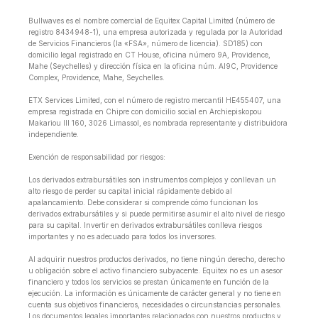
Bullwaves es el nombre comercial de Equitex Capital Limited (número de
registro 8434948-1), una empresa autorizada y regulada por la Autoridad
de Servicios Financieros (la «FSA», número de licencia). SD185) con
domicilio legal registrado en CT House, oficina número 9A, Providence,
Mahe (Seychelles) y dirección física en la oficina núm. Al9C, Providence
Complex, Providence, Mahe, Seychelles.
ETX Services Limited, con el número de registro mercantil HE455407, una
empresa registrada en Chipre con domicilio social en Archiepiskopou
Makariou lll 160, 3026 Limassol, es nombrada representante y distribuidora
independiente.
Exención de responsabilidad por riesgos:
Los derivados extrabursátiles son instrumentos complejos y conllevan un
alto riesgo de perder su capital inicial rápidamente debido al
apalancamiento. Debe considerar si comprende cómo funcionan los
derivados extrabursátiles y si puede permitirse asumir el alto nivel de riesgo
para su capital. Invertir en derivados extrabursátiles conlleva riesgos
importantes y no es adecuado para todos los inversores.
Al adquirir nuestros productos derivados, no tiene ningún derecho, derecho
u obligación sobre el activo financiero subyacente. Equitex no es un asesor
financiero y todos los servicios se prestan únicamente en función de la
ejecución. La información es únicamente de carácter general y no tiene en
cuenta sus objetivos financieros, necesidades o circunstancias personales.
Los documentos legales importantes relacionados con nuestros productos y