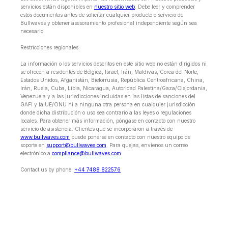
servicios están disponibles en
nuestro sitio web
. Debe leer y comprender
estos documentos antes de solicitar cualquier producto o servicio de
Bullwaves y obtener asesoramiento profesional independiente según sea
necesario.
Restricciones regionales:
La información o los servicios descritos en este sitio web no están dirigidos ni
se ofrecen a residentes de Bélgica, Israel, Irán, Maldivas, Corea del Norte,
Estados Unidos, Afganistán, Bielorrusia, República Centroafricana, China,
Irán, Rusia, Cuba, Libia, Nicaragua, Autoridad Palestina/Gaza/Cisjordania,
Venezuela y a las jurisdicciones incluidas en las listas de sanciones del
GAFI y la UE/ONU ni a ninguna otra persona en cualquier jurisdicción
donde dicha distribución o uso sea contrario a las leyes o regulaciones
locales. Para obtener más información, póngase en contacto con nuestro
servicio de asistencia. Clientes que se incorporaron a través de
www.bullwaves.com
puede ponerse en contacto con nuestro equipo de
soporte en
support@bullwaves.com
. Para quejas, envíenos un correo
electrónico a
compliance@bullwaves.com
Contact us by phone:
+44 7488 822576