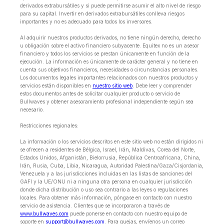
derivados extrabursátiles y si puede permitirse asumir el alto nivel de riesgo
para su capital. Invertir en derivados extrabursátiles conlleva riesgos
importantes y no es adecuado para todos los inversores.
Al adquirir nuestros productos derivados, no tiene ningún derecho, derecho
u obligación sobre el activo financiero subyacente. Equitex no es un asesor
financiero y todos los servicios se prestan únicamente en función de la
ejecución. La información es únicamente de carácter general y no tiene en
cuenta sus objetivos financieros, necesidades o circunstancias personales.
Los documentos legales importantes relacionados con nuestros productos y
servicios están disponibles en
nuestro sitio web
. Debe leer y comprender
estos documentos antes de solicitar cualquier producto o servicio de
Bullwaves y obtener asesoramiento profesional independiente según sea
necesario.
Restricciones regionales:
La información o los servicios descritos en este sitio web no están dirigidos ni
se ofrecen a residentes de Bélgica, Israel, Irán, Maldivas, Corea del Norte,
Estados Unidos, Afganistán, Bielorrusia, República Centroafricana, China,
Irán, Rusia, Cuba, Libia, Nicaragua, Autoridad Palestina/Gaza/Cisjordania,
Venezuela y a las jurisdicciones incluidas en las listas de sanciones del
GAFI y la UE/ONU ni a ninguna otra persona en cualquier jurisdicción
donde dicha distribución o uso sea contrario a las leyes o regulaciones
locales. Para obtener más información, póngase en contacto con nuestro
servicio de asistencia. Clientes que se incorporaron a través de
www.bullwaves.com
puede ponerse en contacto con nuestro equipo de
soporte en
support@bullwaves.com
. Para quejas, envíenos un correo