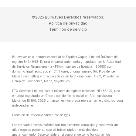
©2025 Bullwaves Derechos reservados.
Política de privacidad
Términos de servicio
Bullwaves es el nombre comercial de Equitex Capital Limited (número de
registro 8434948-1), una empresa autorizada y regulada por la Autoridad
de Servicios Financieros (la «FSA», número de licencia). SD185) con
domicilio legal registrado en CT House, oficina número 9A, Providence,
Mahe (Seychelles) y dirección física en la oficina núm. Al9C, Providence
Complex, Providence, Mahe, Seychelles.
ETX Services Limited, con el número de registro mercantil HE455407, una
empresa registrada en Chipre con domicilio social en Archiepiskopou
Makariou lll 160, 3026 Limassol, es nombrada representante y distribuidora
independiente.
Exención de responsabilidad por riesgos:
Los derivados extrabursátiles son instrumentos complejos y conllevan un
alto riesgo de perder su capital inicial rápidamente debido al
apalancamiento. Debe considerar si comprende cómo funcionan los