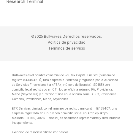
Research Terminal
©2025 Bullwaves Derechos reservados.
Política de privacidad
Términos de servicio
Bullwaves es el nombre comercial de Equitex Capital Limited (número de
registro 8434948-1), una empresa autorizada y regulada por la Autoridad
de Servicios Financieros (la «FSA», número de licencia). SD185) con
domicilio legal registrado en CT House, oficina número 9A, Providence,
Mahe (Seychelles) y dirección física en la oficina núm. Al9C, Providence
Complex, Providence, Mahe, Seychelles.
ETX Services Limited, con el número de registro mercantil HE455407, una
empresa registrada en Chipre con domicilio social en Archiepiskopou
Makariou lll 160, 3026 Limassol, es nombrada representante y distribuidora
independiente.
Exención de responsabilidad por riesgos: