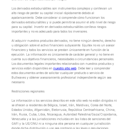
Los derivados extrabursátiles son instrumentos complejos y conllevan un
alto riesgo de perder su capital inicial rápidamente debido al
apalancamiento. Debe considerar si comprende cómo funcionan los
derivados extrabursátiles y si puede permitirse asumir el alto nivel de riesgo
para su capital. Invertir en derivados extrabursátiles conlleva riesgos
importantes y no es adecuado para todos los inversores.
Al adquirir nuestros productos derivados, no tiene ningún derecho, derecho
u obligación sobre el activo financiero subyacente. Equitex no es un asesor
financiero y todos los servicios se prestan únicamente en función de la
ejecución. La información es únicamente de carácter general y no tiene en
cuenta sus objetivos financieros, necesidades o circunstancias personales.
Los documentos legales importantes relacionados con nuestros productos y
servicios están disponibles en
nuestro sitio web
. Debe leer y comprender
estos documentos antes de solicitar cualquier producto o servicio de
Bullwaves y obtener asesoramiento profesional independiente según sea
necesario.
Restricciones regionales:
La información o los servicios descritos en este sitio web no están dirigidos ni
se ofrecen a residentes de Bélgica, Israel, Irán, Maldivas, Corea del Norte,
Estados Unidos, Afganistán, Bielorrusia, República Centroafricana, China,
Irán, Rusia, Cuba, Libia, Nicaragua, Autoridad Palestina/Gaza/Cisjordania,
Venezuela y a las jurisdicciones incluidas en las listas de sanciones del
GAFI y la UE/ONU ni a ninguna otra persona en cualquier jurisdicción
donde dicha distribución o uso sea contrario a las leyes o regulaciones