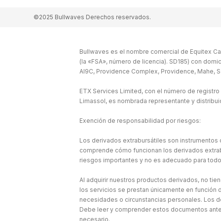
©2025 Bullwaves Derechos reservados.
Bullwaves es el nombre comercial de Equitex Cap
(la «FSA», número de licencia). SD185) con domic
Al9C, Providence Complex, Providence, Mahe, S
ETX Services Limited, con el número de registro
Limassol, es nombrada representante y distribu
Exención de responsabilidad por riesgos:
Los derivados extrabursátiles son instrumentos c
comprende cómo funcionan los derivados extraburs
riesgos importantes y no es adecuado para todo
Al adquirir nuestros productos derivados, no tie
los servicios se prestan únicamente en función d
necesidades o circunstancias personales. Los d
Debe leer y comprender estos documentos antes 
necesario.