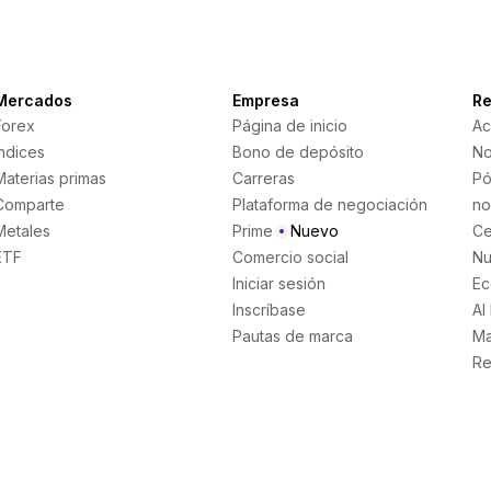
Mercados
Empresa
Re
Forex
Página de inicio
Ac
Índices
Bono de depósito
No
Materias primas
Carreras
Pó
Comparte
Plataforma de negociación
no
Metales
Prime
Nuevo
Ce
ETF
Comercio social
Nu
Iniciar sesión
Ec
Inscríbase
AI
Pautas de marca
Ma
Re