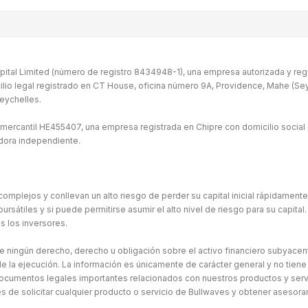
ital Limited (número de registro 8434948-1), una empresa autorizada y regu
ilio legal registrado en CT House, oficina número 9A, Providence, Mahe (Seych
eychelles.
 mercantil HE455407, una empresa registrada en Chipre con domicilio social 
idora independiente.
omplejos y conllevan un alto riesgo de perder su capital inicial rápidament
átiles y si puede permitirse asumir el alto nivel de riesgo para su capital. 
s los inversores.
ne ningún derecho, derecho u obligación sobre el activo financiero subyacen
e la ejecución. La información es únicamente de carácter general y no tiene
ocumentos legales importantes relacionados con nuestros productos y serv
de solicitar cualquier producto o servicio de Bullwaves y obtener asesor