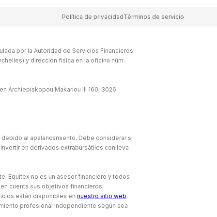
Política de privacidad
Términos de servicio
lada por la Autoridad de Servicios Financieros
elles) y dirección física en la oficina núm.
en Archiepiskopou Makariou lll 160, 3026
e debido al apalancamiento. Debe considerar si
Invertir en derivados extrabursátiles conlleva
te. Equitex no es un asesor financiero y todos
 en cuenta sus objetivos financieros,
icios están disponibles en
nuestro sitio web
.
amiento profesional independiente según sea