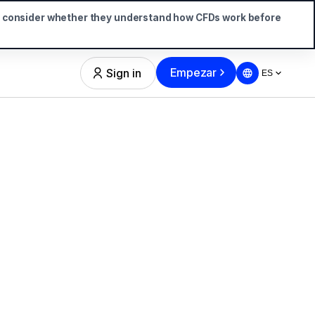
d consider whether they understand how CFDs work before
Empezar
Sign in
ES