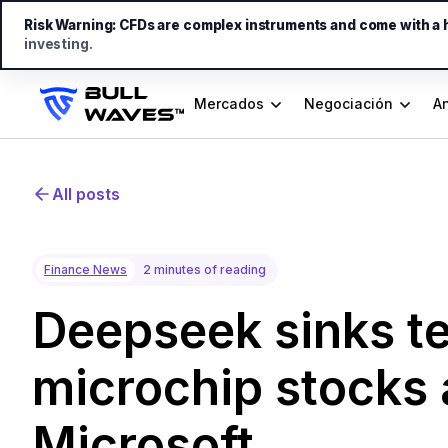
Risk Warning:
CFDs are complex instruments and come with a hi
investing.
Mercados
Negociación
An
All posts
Finance News
2 minutes of reading
Deepseek sinks t
microchip stocks 
Microsoft