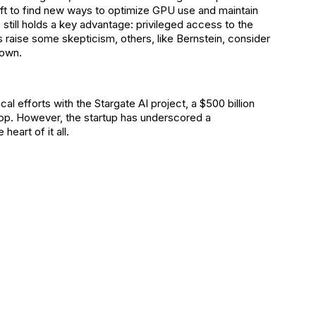
t to find new ways to optimize GPU use and maintain
 still holds a key advantage: privileged access to the
 raise some skepticism, others, like Bernstein, consider
lown.
 efforts with the Stargate AI project, a $500 billion
 top. However, the startup has underscored a
heart of it all.