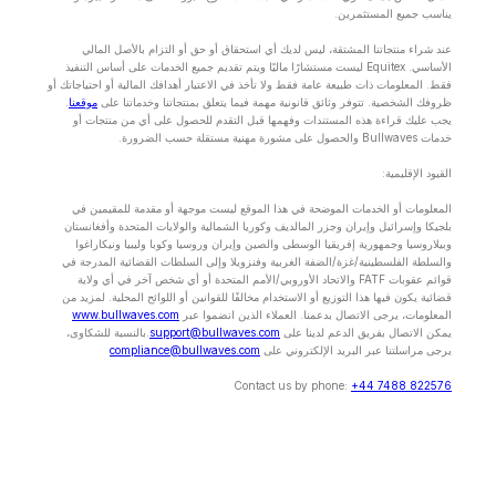
يناسب جميع المستثمرين.
عند شراء منتجاتنا المشتقة، ليس لديك أي استحقاق أو حق أو التزام بالأصل المالي
الأساسي. Equitex ليست مستشارًا ماليًا ويتم تقديم جميع الخدمات على أساس التنفيذ
فقط. المعلومات ذات طبيعة عامة فقط ولا تأخذ في الاعتبار أهدافك المالية أو احتياجاتك أو
ظروفك الشخصية. تتوفر وثائق قانونية مهمة فيما يتعلق بمنتجاتنا وخدماتنا على
موقعنا
.
يجب عليك قراءة هذه المستندات وفهمها قبل التقدم للحصول على أي من منتجات أو
خدمات Bullwaves والحصول على مشورة مهنية مستقلة حسب الضرورة.
القيود الإقليمية:
المعلومات أو الخدمات الموضحة في هذا الموقع ليست موجهة أو مقدمة للمقيمين في
بلجيكا وإسرائيل وإيران وجزر المالديف وكوريا الشمالية والولايات المتحدة وأفغانستان
وبيلاروسيا وجمهورية إفريقيا الوسطى والصين وإيران وروسيا وكوبا وليبيا ونيكاراغوا
والسلطة الفلسطينية/غزة/الضفة الغربية وفنزويلا وإلى السلطات القضائية المدرجة في
قوائم عقوبات FATF والاتحاد الأوروبي/الأمم المتحدة أو أي شخص آخر في أي ولاية
قضائية يكون فيها هذا التوزيع أو الاستخدام مخالفًا للقوانين أو اللوائح المحلية. لمزيد من
المعلومات، يرجى الاتصال بدعمنا. العملاء الذين انضموا عبر
www.bullwaves.com
يمكن الاتصال بفريق الدعم لدينا على
support@bullwaves.com
.بالنسبة للشكاوى،
يرجى مراسلتنا عبر البريد الإلكتروني على
compliance@bullwaves.com
Contact us by phone:
+44 7488 822576