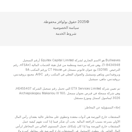
©2025 حقوق بولوافز محفوظة.
سياسة الخصوصية
شروط الخدمة
Bullwaves هو الاسم التجاري لشركة Equitex Capital Limited (رقم التسجيل
8434948-1)، وهي شركة مرخصة ومنظمة من قبل هيئة الخدمات المالية («FSA»، رقم
الترخيص. SD185) مع عنوان قانوني مسجل في CT House ورقم المكتب 9A
وبروفيدانس وماهي وسيشيل والعنوان الفعلي في المكتب رقم. Al9C، مجمع بروفيدنس،
بروفيدنس، ماهي، سيشيل.
تم تعيين شركة ETX Services Limited التي تحمل رقم تسجيل الشركة HE455407،
وهي شركة مسجلة في قبرص بعنوان مسجل Archiepiskopou Makariou lll 160،
3026 ليماسول كممثل وموزع مستقل.
إخلاء المسؤولية عن المخاطر:
المشتقات خارج البورصة هي أدوات معقدة وتنطوي على مخاطر عالية بفقدان رأس المال
الأولي بسرعة بسبب الرافعة المالية. يجب أن تفكر فيما إذا كنت تفهم كيفية عمل
المشتقات خارج البورصة وما إذا كان بإمكانك تحمل المستوى العالي من المخاطر لرأس
المال الخاص بك. ينطوي الاستثمار في المشتقات خارج البورصة على مخاطر كبيرة ولا