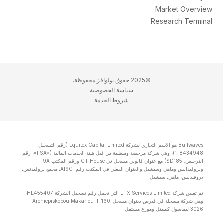
Market Overview
Research Terminal
©2025 حقوق بولوافز محفوظة.
سياسة الخصوصية
شروط الخدمة
Bullwaves هو الاسم التجاري لشركة Equitex Capital Limited (رقم التسجيل
8434948-1)، وهي شركة مرخصة ومنظمة من قبل هيئة الخدمات المالية («FSA»، رقم
الترخيص. SD185) مع عنوان قانوني مسجل في CT House ورقم المكتب 9A
وبروفيدانس وماهي وسيشيل والعنوان الفعلي في المكتب رقم. Al9C، مجمع بروفيدنس،
بروفيدنس، ماهي، سيشيل.
تم تعيين شركة ETX Services Limited التي تحمل رقم تسجيل الشركة HE455407،
وهي شركة مسجلة في قبرص بعنوان مسجل Archiepiskopou Makariou lll 160،
3026 ليماسول كممثل وموزع مستقل.