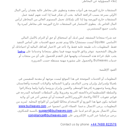
إخلاء المسؤولية عن المخاطر:
المشتقات خارج البورصة هي أدوات معقدة وتنطوي على مخاطر عالية بفقدان رأس المال
الأولي بسرعة بسبب الرافعة المالية. يجب أن تفكر فيما إذا كنت تفهم كيفية عمل
المشتقات خارج البورصة وما إذا كان بإمكانك تحمل المستوى العالي من المخاطر لرأس
المال الخاص بك. ينطوي الاستثمار في المشتقات خارج البورصة على مخاطر كبيرة ولا
يناسب جميع المستثمرين.
عند شراء منتجاتنا المشتقة، ليس لديك أي استحقاق أو حق أو التزام بالأصل المالي
الأساسي. Equitex ليست مستشارًا ماليًا ويتم تقديم جميع الخدمات على أساس التنفيذ
فقط. المعلومات ذات طبيعة عامة فقط ولا تأخذ في الاعتبار أهدافك المالية أو احتياجاتك أو
ظروفك الشخصية. تتوفر وثائق قانونية مهمة فيما يتعلق بمنتجاتنا وخدماتنا على
موقعنا
.
يجب عليك قراءة هذه المستندات وفهمها قبل التقدم للحصول على أي من منتجات أو
خدمات Bullwaves والحصول على مشورة مهنية مستقلة حسب الضرورة.
القيود الإقليمية:
المعلومات أو الخدمات الموضحة في هذا الموقع ليست موجهة أو مقدمة للمقيمين في
بلجيكا وإسرائيل وإيران وجزر المالديف وكوريا الشمالية والولايات المتحدة وأفغانستان
وبيلاروسيا وجمهورية إفريقيا الوسطى والصين وإيران وروسيا وكوبا وليبيا ونيكاراغوا
والسلطة الفلسطينية/غزة/الضفة الغربية وفنزويلا وإلى السلطات القضائية المدرجة في
قوائم عقوبات FATF والاتحاد الأوروبي/الأمم المتحدة أو أي شخص آخر في أي ولاية
قضائية يكون فيها هذا التوزيع أو الاستخدام مخالفًا للقوانين أو اللوائح المحلية. لمزيد من
المعلومات، يرجى الاتصال بدعمنا. العملاء الذين انضموا عبر
www.bullwaves.com
يمكن الاتصال بفريق الدعم لدينا على
support@bullwaves.com
.بالنسبة للشكاوى،
يرجى مراسلتنا عبر البريد الإلكتروني على
compliance@bullwaves.com
Contact us by phone:
+44 7488 822576