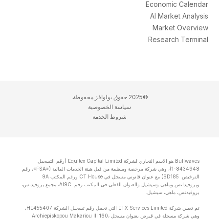
Economic Calendar
AI Market Analysis
Market Overview
Research Terminal
©2025 حقوق بولوافز محفوظة.
سياسة الخصوصية
شروط الخدمة
Bullwaves هو الاسم التجاري لشركة Equitex Capital Limited (رقم التسجيل
8434948-1)، وهي شركة مرخصة ومنظمة من قبل هيئة الخدمات المالية («FSA»، رقم
الترخيص. SD185) مع عنوان قانوني مسجل في CT House ورقم المكتب 9A
وبروفيدانس وماهي وسيشيل والعنوان الفعلي في المكتب رقم. Al9C، مجمع بروفيدنس،
بروفيدنس، ماهي، سيشيل.
تم تعيين شركة ETX Services Limited التي تحمل رقم تسجيل الشركة HE455407،
وهي شركة مسجلة في قبرص بعنوان مسجل Archiepiskopou Makariou lll 160،