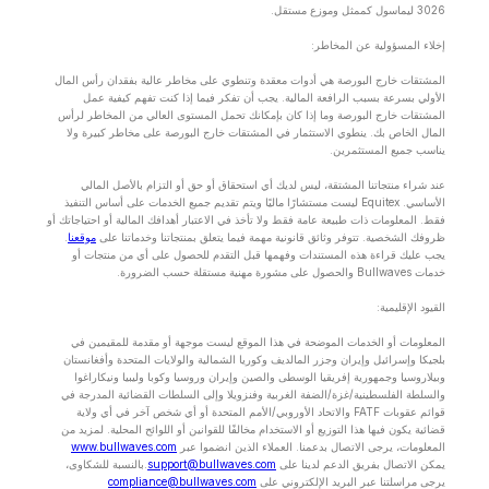
3026 ليماسول كممثل وموزع مستقل.
إخلاء المسؤولية عن المخاطر:
المشتقات خارج البورصة هي أدوات معقدة وتنطوي على مخاطر عالية بفقدان رأس المال
الأولي بسرعة بسبب الرافعة المالية. يجب أن تفكر فيما إذا كنت تفهم كيفية عمل
المشتقات خارج البورصة وما إذا كان بإمكانك تحمل المستوى العالي من المخاطر لرأس
المال الخاص بك. ينطوي الاستثمار في المشتقات خارج البورصة على مخاطر كبيرة ولا
يناسب جميع المستثمرين.
عند شراء منتجاتنا المشتقة، ليس لديك أي استحقاق أو حق أو التزام بالأصل المالي
الأساسي. Equitex ليست مستشارًا ماليًا ويتم تقديم جميع الخدمات على أساس التنفيذ
فقط. المعلومات ذات طبيعة عامة فقط ولا تأخذ في الاعتبار أهدافك المالية أو احتياجاتك أو
ظروفك الشخصية. تتوفر وثائق قانونية مهمة فيما يتعلق بمنتجاتنا وخدماتنا على
موقعنا
.
يجب عليك قراءة هذه المستندات وفهمها قبل التقدم للحصول على أي من منتجات أو
خدمات Bullwaves والحصول على مشورة مهنية مستقلة حسب الضرورة.
القيود الإقليمية:
المعلومات أو الخدمات الموضحة في هذا الموقع ليست موجهة أو مقدمة للمقيمين في
بلجيكا وإسرائيل وإيران وجزر المالديف وكوريا الشمالية والولايات المتحدة وأفغانستان
وبيلاروسيا وجمهورية إفريقيا الوسطى والصين وإيران وروسيا وكوبا وليبيا ونيكاراغوا
والسلطة الفلسطينية/غزة/الضفة الغربية وفنزويلا وإلى السلطات القضائية المدرجة في
قوائم عقوبات FATF والاتحاد الأوروبي/الأمم المتحدة أو أي شخص آخر في أي ولاية
قضائية يكون فيها هذا التوزيع أو الاستخدام مخالفًا للقوانين أو اللوائح المحلية. لمزيد من
المعلومات، يرجى الاتصال بدعمنا. العملاء الذين انضموا عبر
www.bullwaves.com
يمكن الاتصال بفريق الدعم لدينا على
support@bullwaves.com
.بالنسبة للشكاوى،
يرجى مراسلتنا عبر البريد الإلكتروني على
compliance@bullwaves.com