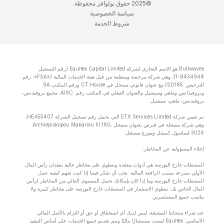
©2025 حقوق بولوافز محفوظة.
سياسة الخصوصية
شروط الخدمة
Bullwaves هو الاسم التجاري لشركة Equitex Capital Limited (رقم التسجيل
8434948-1)، وهي شركة مرخصة ومنظمة من قبل هيئة الخدمات المالية («FSA»، رقم
الترخيص. SD185) مع عنوان قانوني مسجل في CT House ورقم المكتب 9A
وبروفيدانس وماهي وسيشيل والعنوان الفعلي في المكتب رقم. Al9C، مجمع بروفيدنس،
بروفيدنس، ماهي، سيشيل.
تم تعيين شركة ETX Services Limited التي تحمل رقم تسجيل الشركة HE455407،
وهي شركة مسجلة في قبرص بعنوان مسجل Archiepiskopou Makariou lll 160،
3026 ليماسول كممثل وموزع مستقل.
إخلاء المسؤولية عن المخاطر:
المشتقات خارج البورصة هي أدوات معقدة وتنطوي على مخاطر عالية بفقدان رأس المال
الأولي بسرعة بسبب الرافعة المالية. يجب أن تفكر فيما إذا كنت تفهم كيفية عمل
المشتقات خارج البورصة وما إذا كان بإمكانك تحمل المستوى العالي من المخاطر لرأس
المال الخاص بك. ينطوي الاستثمار في المشتقات خارج البورصة على مخاطر كبيرة ولا
يناسب جميع المستثمرين.
عند شراء منتجاتنا المشتقة، ليس لديك أي استحقاق أو حق أو التزام بالأصل المالي
الأساسي. Equitex ليست مستشارًا ماليًا ويتم تقديم جميع الخدمات على أساس التنفيذ