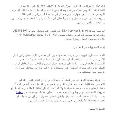
Bullwaves هو الاسم التجاري لشركة Equitex Capital Limited (رقم التسجيل
8434948-1)، وهي شركة مرخصة ومنظمة من قبل هيئة الخدمات المالية («FSA»، رقم
الترخيص. SD185) مع عنوان قانوني مسجل في CT House ورقم المكتب 9A
وبروفيدانس وماهي وسيشيل والعنوان الفعلي في المكتب رقم. Al9C، مجمع بروفيدنس،
بروفيدنس، ماهي، سيشيل.
تم تعيين شركة ETX Services Limited التي تحمل رقم تسجيل الشركة HE455407،
وهي شركة مسجلة في قبرص بعنوان مسجل Archiepiskopou Makariou lll 160،
3026 ليماسول كممثل وموزع مستقل.
إخلاء المسؤولية عن المخاطر:
المشتقات خارج البورصة هي أدوات معقدة وتنطوي على مخاطر عالية بفقدان رأس المال
الأولي بسرعة بسبب الرافعة المالية. يجب أن تفكر فيما إذا كنت تفهم كيفية عمل
المشتقات خارج البورصة وما إذا كان بإمكانك تحمل المستوى العالي من المخاطر لرأس
المال الخاص بك. ينطوي الاستثمار في المشتقات خارج البورصة على مخاطر كبيرة ولا
يناسب جميع المستثمرين.
عند شراء منتجاتنا المشتقة، ليس لديك أي استحقاق أو حق أو التزام بالأصل المالي
الأساسي. Equitex ليست مستشارًا ماليًا ويتم تقديم جميع الخدمات على أساس التنفيذ
فقط. المعلومات ذات طبيعة عامة فقط ولا تأخذ في الاعتبار أهدافك المالية أو احتياجاتك أو
ظروفك الشخصية. تتوفر وثائق قانونية مهمة فيما يتعلق بمنتجاتنا وخدماتنا على
موقعنا
.
يجب عليك قراءة هذه المستندات وفهمها قبل التقدم للحصول على أي من منتجات أو
خدمات Bullwaves والحصول على مشورة مهنية مستقلة حسب الضرورة.
القيود الإقليمية: