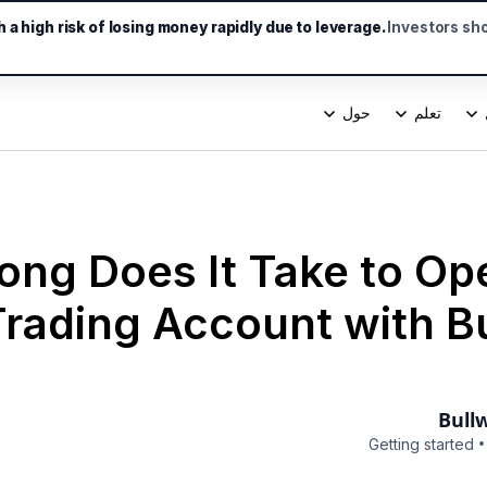
a high risk of losing money rapidly due to leverage.
Investors sh
تعلم
حول
ng Does It Take to Ope
Trading Account with Bu
Bull
•
Getting started