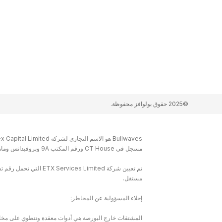
©2025 حقوق بولوافز محفوظة.
مسجل في CT House ورقم المكتب 9A وبروفيدانس وماهي وسيشيل والعنوان الفعلي في المكتب رقم. Al9C، مجمع بروفيدنس، بروفيدنس، ماهي، سيشيل.
مستقل.
إخلاء المسؤولية عن المخاطر:
المشتقات خارج البورصة هي أدوات معقدة وتنطوي على مخاطر 