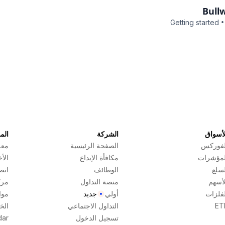
Bull
•
Getting started
لأسواق
الشركة
الم
لفوركس
الصفحة الرئيسية
معل
لمؤشرات
مكافأة الإيداع
الأخ
لسلع
الوظائف
اتص
لأسهم
منصة التداول
مرك
لفلزات
أولي
جديد
موا
ET
التداول الاجتماعي
الخا
تسجيل الدخول
dar