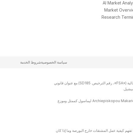
AI Market Analy
Market Overv
Research Termi
سياسة الخصوصية
شروط الخدمة
Bullwaves هو الاسم التجاري لشركة Equitex Capital Limited (رقم التسجيل 8434948-1)، وهي شركة مرخصة ومنظمة من قبل هيئة الخدمات المالية («FSA»، رقم الترخيص. SD185) مع عنوان قانوني
تم تعيين شركة ETX Services Limited التي تحمل رقم تسجيل الشركة HE455407، وهي شركة مسجلة في قبرص بعنوان مسجل Archiepiskopou Makariou lll 160، 3026 ليماسول كممثل وموزع
تفهم كيفية عمل المشتقات خارج البورصة وما إذا كان