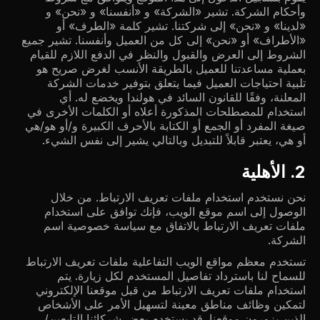
وأحكام الشركة. تشير «الشركة» و «أنفسنا» و «نحن» و
«لدينا» و «نحن» إلى شركتنا. تشير كلمة «الطرف» أو
«الأطراف» أو «نحن» إلى كل من العميل وأنفسنا. تشير جميع
الشروط إلى العرض والقبول والنظر في الدفع اللازم للقيام
بعملية مساعدتنا للعميل بالطريقة الأنسب لغرض صريح هو
تلبية احتياجات العميل فيما يتعلق بتوفير خدمات الشركة
المعلنة، وفقًا للقانون السائد في هولندا ويخضع له. أي
استخدام للمصطلحات المذكورة أعلاه أو الكلمات الأخرى في
صيغة المفرد أو الجمع أو الكتابة بالأحرف الكبيرة و/أو هو/هي
أو هي، يعتبر قابلاً للتبديل وبالتالي يشير إلى نفس الشيء.
2. الأهلية
نحن نستخدم استخدام ملفات تعريف الارتباط. من خلال
الوصول إلى اسم موقع الويب، فإنك توافق على استخدام
ملفات تعريف الارتباط بالاتفاق مع سياسة خصوصية اسم
الشركة.
تستخدم معظم مواقع الويب التفاعلية ملفات تعريف الارتباط
للسماح لنا باسترداد تفاصيل المستخدم لكل زيارة. يتم
استخدام ملفات تعريف الارتباط من قبل موقعنا الإلكتروني
لتمكين وظائف مناطق معينة لتسهيل الأمر على الأشخاص
الذين يزورون موقعنا. قد يستخدم بعض شركائنا التابعين/