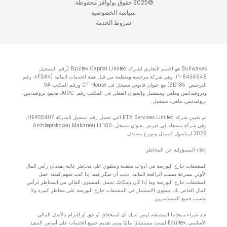
©2025 حقوق بولوافز محفوظة.
سياسة الخصوصية
شروط الخدمة
Bullwaves هو الاسم التجاري لشركة Equitex Capital Limited (رقم التسجيل
8434948-1)، وهي شركة مرخصة ومنظمة من قبل هيئة الخدمات المالية («FSA»، رقم
الترخيص. SD185) مع عنوان قانوني مسجل في CT House ورقم المكتب 9A
وبروفيدانس وماهي وسيشيل والعنوان الفعلي في المكتب رقم. Al9C، مجمع بروفيدنس،
بروفيدنس، ماهي، سيشيل.
تم تعيين شركة ETX Services Limited التي تحمل رقم تسجيل الشركة HE455407،
وهي شركة مسجلة في قبرص بعنوان مسجل Archiepiskopou Makariou lll 160،
3026 ليماسول كممثل وموزع مستقل.
إخلاء المسؤولية عن المخاطر:
المشتقات خارج البورصة هي أدوات معقدة وتنطوي على مخاطر عالية بفقدان رأس المال
الأولي بسرعة بسبب الرافعة المالية. يجب أن تفكر فيما إذا كنت تفهم كيفية عمل
المشتقات خارج البورصة وما إذا كان بإمكانك تحمل المستوى العالي من المخاطر لرأس
المال الخاص بك. ينطوي الاستثمار في المشتقات خارج البورصة على مخاطر كبيرة ولا
يناسب جميع المستثمرين.
عند شراء منتجاتنا المشتقة، ليس لديك أي استحقاق أو حق أو التزام بالأصل المالي
الأساسي. Equitex ليست مستشارًا ماليًا ويتم تقديم جميع الخدمات على أساس التنفيذ