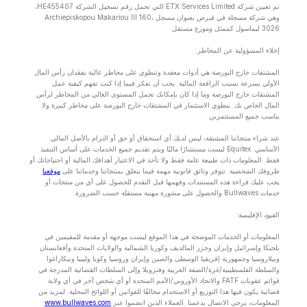
تم تعيين شركة ETX Services Limited التي تحمل رقم تسجيل الشركة HE455407،
وهي شركة مسجلة في قبرص بعنوان مسجل Archiepiskopou Makariou lll 160،
3026 ليماسول كممثل وموزع مستقل.
إخلاء المسؤولية عن المخاطر:
المشتقات خارج البورصة هي أدوات معقدة وتنطوي على مخاطر عالية بفقدان رأس المال
الأولي بسرعة بسبب الرافعة المالية. يجب أن تفكر فيما إذا كنت تفهم كيفية عمل
المشتقات خارج البورصة وما إذا كان بإمكانك تحمل المستوى العالي من المخاطر لرأس
المال الخاص بك. ينطوي الاستثمار في المشتقات خارج البورصة على مخاطر كبيرة ولا
يناسب جميع المستثمرين.
عند شراء منتجاتنا المشتقة، ليس لديك أي استحقاق أو حق أو التزام بالأصل المالي
الأساسي. Equitex ليست مستشارًا ماليًا ويتم تقديم جميع الخدمات على أساس التنفيذ
فقط. المعلومات ذات طبيعة عامة فقط ولا تأخذ في الاعتبار أهدافك المالية أو احتياجاتك أو
ظروفك الشخصية. تتوفر وثائق قانونية مهمة فيما يتعلق بمنتجاتنا وخدماتنا على
موقعنا
.
يجب عليك قراءة هذه المستندات وفهمها قبل التقدم للحصول على أي من منتجات أو
خدمات Bullwaves والحصول على مشورة مهنية مستقلة حسب الضرورة.
القيود الإقليمية:
المعلومات أو الخدمات الموضحة في هذا الموقع ليست موجهة أو مقدمة للمقيمين في
بلجيكا وإسرائيل وإيران وجزر المالديف وكوريا الشمالية والولايات المتحدة وأفغانستان
وبيلاروسيا وجمهورية إفريقيا الوسطى والصين وإيران وروسيا وكوبا وليبيا ونيكاراغوا
والسلطة الفلسطينية/غزة/الضفة الغربية وفنزويلا وإلى السلطات القضائية المدرجة في
قوائم عقوبات FATF والاتحاد الأوروبي/الأمم المتحدة أو أي شخص آخر في أي ولاية
قضائية يكون فيها هذا التوزيع أو الاستخدام مخالفًا للقوانين أو اللوائح المحلية. لمزيد من
المعلومات، يرجى الاتصال بدعمنا. العملاء الذين انضموا عبر
www.bullwaves.com