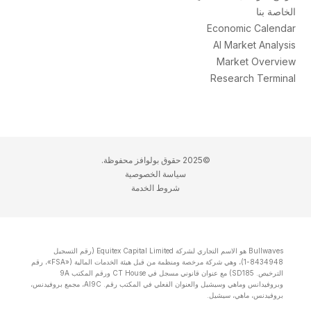
الخاصة بنا
Economic Calendar
AI Market Analysis
Market Overview
Research Terminal
©2025 حقوق بولوافز محفوظة.
سياسة الخصوصية
شروط الخدمة
Bullwaves هو الاسم التجاري لشركة Equitex Capital Limited (رقم التسجيل
8434948-1)، وهي شركة مرخصة ومنظمة من قبل هيئة الخدمات المالية («FSA»، رقم
الترخيص. SD185) مع عنوان قانوني مسجل في CT House ورقم المكتب 9A
وبروفيدانس وماهي وسيشيل والعنوان الفعلي في المكتب رقم. Al9C، مجمع بروفيدنس،
بروفيدنس، ماهي، سيشيل.