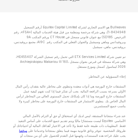
Bullwaves هو الاسم التجاري لشركة Equitex Capital Limited (رقم التسجيل
8434948-1)، وهي شركة مرخصة ومنظمة من قبل هيئة الخدمات المالية («FSA»، رقم
الترخيص. SD185) مع عنوان قانوني مسجل في CT House ورقم المكتب 9A
وبروفيدانس وماهي وسيشيل والعنوان الفعلي في المكتب رقم. Al9C، مجمع بروفيدنس،
بروفيدنس، ماهي، سيشيل.
تم تعيين شركة ETX Services Limited التي تحمل رقم تسجيل الشركة HE455407،
وهي شركة مسجلة في قبرص بعنوان مسجل Archiepiskopou Makariou lll 160،
3026 ليماسول كممثل وموزع مستقل.
إخلاء المسؤولية عن المخاطر:
المشتقات خارج البورصة هي أدوات معقدة وتنطوي على مخاطر عالية بفقدان رأس المال
الأولي بسرعة بسبب الرافعة المالية. يجب أن تفكر فيما إذا كنت تفهم كيفية عمل
المشتقات خارج البورصة وما إذا كان بإمكانك تحمل المستوى العالي من المخاطر لرأس
المال الخاص بك. ينطوي الاستثمار في المشتقات خارج البورصة على مخاطر كبيرة ولا
يناسب جميع المستثمرين.
عند شراء منتجاتنا المشتقة، ليس لديك أي استحقاق أو حق أو التزام بالأصل المالي
الأساسي. Equitex ليست مستشارًا ماليًا ويتم تقديم جميع الخدمات على أساس التنفيذ
فقط. المعلومات ذات طبيعة عامة فقط ولا تأخذ في الاعتبار أهدافك المالية أو احتياجاتك أو
ظروفك الشخصية. تتوفر وثائق قانونية مهمة فيما يتعلق بمنتجاتنا وخدماتنا على
موقعنا
.
يجب عليك قراءة هذه المستندات وفهمها قبل التقدم للحصول على أي من منتجات أو