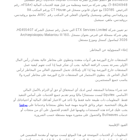
8434948-1)، وهي شركة مرخصة ومنظمة من قبل هيئة الخدمات المالية («FSA»، رقم
الترخيص. SD185) مع عنوان قانوني مسجل في CT House ورقم المكتب 9A
وبروفيدانس وماهي وسيشيل والعنوان الفعلي في المكتب رقم. Al9C، مجمع بروفيدنس،
بروفيدنس، ماهي، سيشيل.
تم تعيين شركة ETX Services Limited التي تحمل رقم تسجيل الشركة HE455407،
وهي شركة مسجلة في قبرص بعنوان مسجل Archiepiskopou Makariou lll 160،
3026 ليماسول كممثل وموزع مستقل.
إخلاء المسؤولية عن المخاطر:
المشتقات خارج البورصة هي أدوات معقدة وتنطوي على مخاطر عالية بفقدان رأس المال
الأولي بسرعة بسبب الرافعة المالية. يجب أن تفكر فيما إذا كنت تفهم كيفية عمل
المشتقات خارج البورصة وما إذا كان بإمكانك تحمل المستوى العالي من المخاطر لرأس
المال الخاص بك. ينطوي الاستثمار في المشتقات خارج البورصة على مخاطر كبيرة ولا
يناسب جميع المستثمرين.
عند شراء منتجاتنا المشتقة، ليس لديك أي استحقاق أو حق أو التزام بالأصل المالي
الأساسي. Equitex ليست مستشارًا ماليًا ويتم تقديم جميع الخدمات على أساس التنفيذ
فقط. المعلومات ذات طبيعة عامة فقط ولا تأخذ في الاعتبار أهدافك المالية أو احتياجاتك أو
ظروفك الشخصية. تتوفر وثائق قانونية مهمة فيما يتعلق بمنتجاتنا وخدماتنا على
موقعنا
.
يجب عليك قراءة هذه المستندات وفهمها قبل التقدم للحصول على أي من منتجات أو
خدمات Bullwaves والحصول على مشورة مهنية مستقلة حسب الضرورة.
القيود الإقليمية:
المعلومات أو الخدمات الموضحة في هذا الموقع ليست موجهة أو مقدمة للمقيمين في
بلجيكا وإسرائيل وإيران وجزر المالديف وكوريا الشمالية والولايات المتحدة وأفغانستان