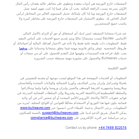
المشتقات خارج البورصة هي أدوات معقدة وتنطوي على مخاطر عالية بفقدان رأس المال
الأولي بسرعة بسبب الرافعة المالية. يجب أن تفكر فيما إذا كنت تفهم كيفية عمل
المشتقات خارج البورصة وما إذا كان بإمكانك تحمل المستوى العالي من المخاطر لرأس
المال الخاص بك. ينطوي الاستثمار في المشتقات خارج البورصة على مخاطر كبيرة ولا
يناسب جميع المستثمرين.
عند شراء منتجاتنا المشتقة، ليس لديك أي استحقاق أو حق أو التزام بالأصل المالي
الأساسي. Equitex ليست مستشارًا ماليًا ويتم تقديم جميع الخدمات على أساس التنفيذ
فقط. المعلومات ذات طبيعة عامة فقط ولا تأخذ في الاعتبار أهدافك المالية أو احتياجاتك أو
ظروفك الشخصية. تتوفر وثائق قانونية مهمة فيما يتعلق بمنتجاتنا وخدماتنا على
موقعنا
.
يجب عليك قراءة هذه المستندات وفهمها قبل التقدم للحصول على أي من منتجات أو
خدمات Bullwaves والحصول على مشورة مهنية مستقلة حسب الضرورة.
القيود الإقليمية:
المعلومات أو الخدمات الموضحة في هذا الموقع ليست موجهة أو مقدمة للمقيمين في
بلجيكا وإسرائيل وإيران وجزر المالديف وكوريا الشمالية والولايات المتحدة وأفغانستان
وبيلاروسيا وجمهورية إفريقيا الوسطى والصين وإيران وروسيا وكوبا وليبيا ونيكاراغوا
والسلطة الفلسطينية/غزة/الضفة الغربية وفنزويلا وإلى السلطات القضائية المدرجة في
قوائم عقوبات FATF والاتحاد الأوروبي/الأمم المتحدة أو أي شخص آخر في أي ولاية
قضائية يكون فيها هذا التوزيع أو الاستخدام مخالفًا للقوانين أو اللوائح المحلية. لمزيد من
المعلومات، يرجى الاتصال بدعمنا. العملاء الذين انضموا عبر
www.bullwaves.com
يمكن الاتصال بفريق الدعم لدينا على
support@bullwaves.com
.بالنسبة للشكاوى،
يرجى مراسلتنا عبر البريد الإلكتروني على
compliance@bullwaves.com
Contact us by phone:
+44 7488 822576