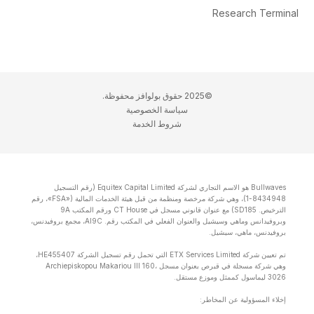
Research Terminal
©2025 حقوق بولوافز محفوظة.
سياسة الخصوصية
شروط الخدمة
Bullwaves هو الاسم التجاري لشركة Equitex Capital Limited (رقم التسجيل
8434948-1)، وهي شركة مرخصة ومنظمة من قبل هيئة الخدمات المالية («FSA»، رقم
الترخيص. SD185) مع عنوان قانوني مسجل في CT House ورقم المكتب 9A
وبروفيدانس وماهي وسيشيل والعنوان الفعلي في المكتب رقم. Al9C، مجمع بروفيدنس،
بروفيدنس، ماهي، سيشيل.
تم تعيين شركة ETX Services Limited التي تحمل رقم تسجيل الشركة HE455407،
وهي شركة مسجلة في قبرص بعنوان مسجل Archiepiskopou Makariou lll 160،
3026 ليماسول كممثل وموزع مستقل.
إخلاء المسؤولية عن المخاطر: